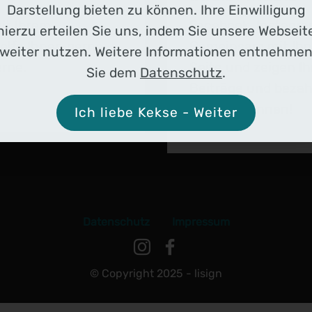
Darstellung bieten zu können. Ihre Einwilligung
it Ihrem
Facebook, Instagra
hierzu erteilen Sie uns, indem Sie unsere Webseit
elfe Ihnen gerne
Gemeinsam mit Ihne
weiter nutzen. Weitere Informationen entnehme
erne.
Seite und zeigen Ih
Sie dem
Datenschutz
.
Beiträge und beza
erregen können!
Ich liebe Kekse - Weiter
Datenschutz
Impressum
© Copyright 2025 - lisign